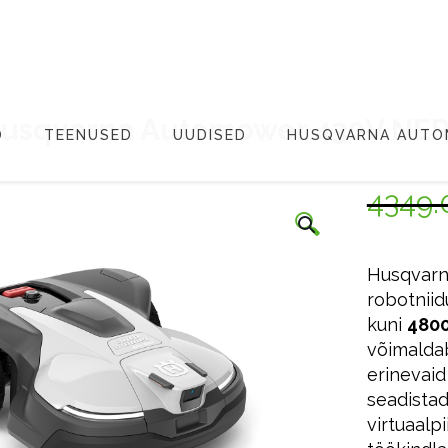
usqvarna Automower 430V NE
D
TEENUSED
UUDISED
HUSQVARNA AUT
4349
🔍
Husqvarn
robotniid
kuni
480
võimalda
erinevaid
seadistad
virtuaalp