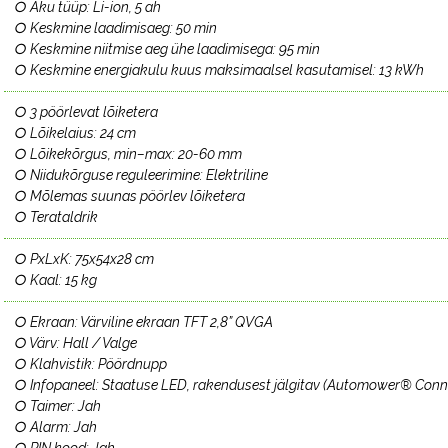
○ Aku tüüp: Li-ion, 5 ah
○ Keskmine laadimisaeg: 50 min
○ Keskmine niitmise aeg ühe laadimisega: 95 min
○ Keskmine energiakulu kuus maksimaalsel kasutamisel: 13 kWh
○ 3 pöörlevat lõiketera
○ Lõikelaius: 24 cm
○ Lõikekõrgus, min–max: 20-60 mm
○ Niidukõrguse reguleerimine: Elektriline
○ Mõlemas suunas pöörlev lõiketera
○ Terataldrik
○ PxLxK: 75x54x28 cm
○ Kaal: 15 kg
○ Ekraan: Värviline ekraan TFT 2,8” QVGA
○ Värv: Hall / Valge
○ Klahvistik: Pöördnupp
○ Infopaneel: Staatuse LED, rakendusest jälgitav (Automower® Conn
○ Taimer: Jah
○ Alarm: Jah