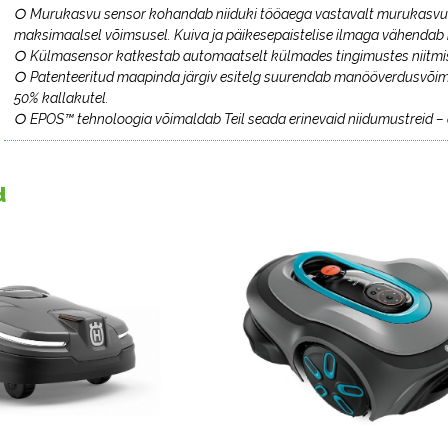
○ Murukasvu sensor kohandab niiduki tööaega vastavalt murukasvule, 
maksimaalsel võimsusel. Kuiva ja päikesepaistelise ilmaga vähendab 
○ Külmasensor katkestab automaatselt külmades tingimustes niitmise
○ Patenteeritud maapinda järgiv esitelg suurendab manööverdusvõimet
50% kallakutel.
○ EPOS™ tehnoloogia võimaldab Teil seada erinevaid niidumustreid – 
d