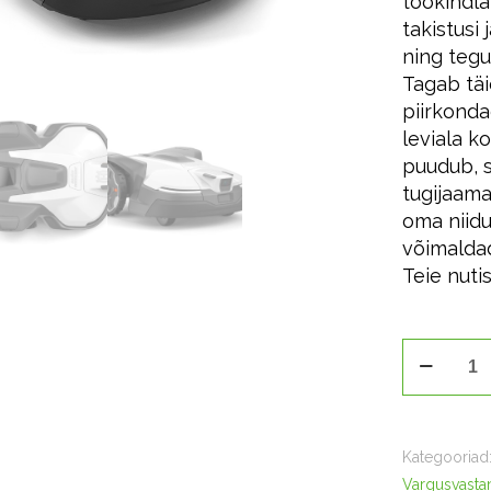
töökindla
takistusi 
ning tegu
Tagab täi
piirkond
leviala k
puudub, 
tugijaama
oma niiduk
võimalda
Teie nut
Husqvarna
Automower
430V
NERA
Kategooriad
kogus
Vargusvastan