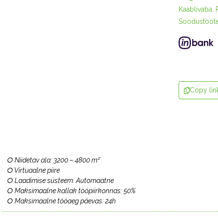
Kaablivaba
,
Soodustoot
Copy lin
○ Niidetav ala: 3200 – 4800 m²
○ Virtuaalne piire
○ Laadimise süsteem: Automaatne
○ Maksimaalne kallak tööpiirkonnas: 50%
○ Maksimaalne tööaeg päevas: 24h