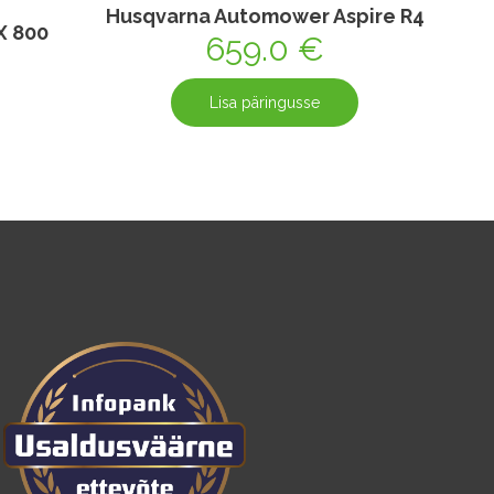
Husqvarna Automower Aspire R4
X 800
659.0
€
Lisa päringusse