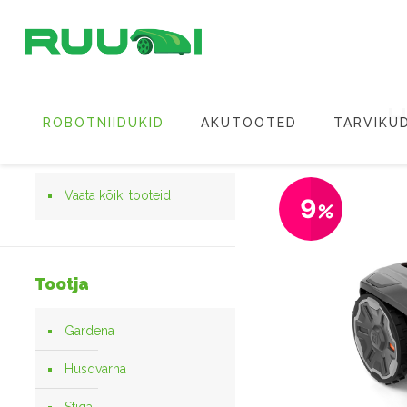
H
ROBOTNIIDUKID
AKUTOOTED
TARVIKU
Vaata kõiki tooteid
9
Tootja
Gardena
Husqvarna