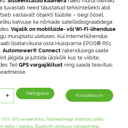
ks.
Sisseehitatud kaamera
näeb murul olevaid
ja tuvastab need täiustatud tehisintellekti abil
tseb vastavalt objekti tüübile – isegi öösel.
eliku katvuse ka nõrkade satelliidisignaalidega
ades.
Vajalik on mobiilside- või Wi-Fi-ühenduse
ogu muruplatsi ulatuses. Kui internetiühendus
saab lisatarvikuna osta Husqvarna EPOS® RS1
.
Automower® Connect
rakendusega saate
it jälgida ja juhtida ükskõik kus te viibite,
des Teil
GPS vargajälitust
ning saada teavitusi
iseadmesse.
Päringusse
Konsultatsioon
:
UUS
,
GPS aia kaardistus
,
Nutiseadmega distantsilt juhitav
,
e kaitse / teavitus
,
Bluetooth ühilduvus nutiseadmega
,