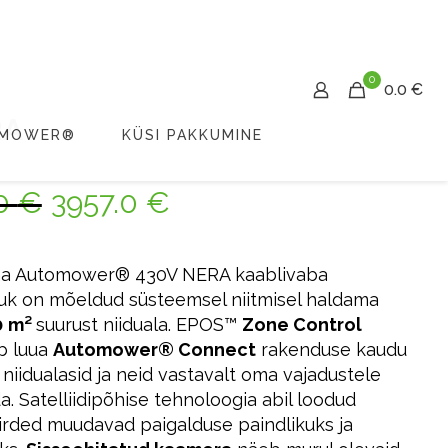
0
0.0 €
RA
OMOWER®
KÜSI PAKKUMINE
.0
€
3957.0
€
a Automower® 430V NERA kaablivaba
uk on mõeldud süsteemsel niitmisel haldama
0
m²
suurust niiduala. EPOS™
Zone Control
b luua
Automower® Connect
rakenduse kaudu
 niidualasid ja neid vastavalt oma vajadustele
a. Satelliidipõhise tehnoloogia abil loodud
iirded muudavad paigalduse paindlikuks ja