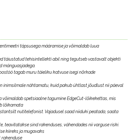
entimeetri täpsusega määramise ja võimaldab luua
täiustatud tehisintellekti abil ning tegutseb vastavalt objekti
tud mänguasjadega.
koostöö tagab muru täieliku katvuse isegi nõrkade
n inimsilmale nähtamatu, kuid pakub ühtlast jõudlust nii päeval
 võimaldab spetsiaalne tagumine EdgeCut-lõikekettas, mis
äb lõikamata
antsilt nutitelefonist. Vajadusel saad niiduki peatada, saata
e, teavitatakse sind rakenduses, vähendades nii varguse riski.
ise kiireks ja mugavaks
t rakenduse