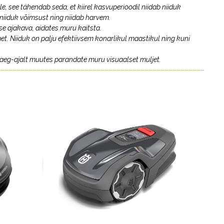
see tähendab seda, et kiirel kasvuperioodil niidab niiduk
niiduk võimsust ning niidab harvem.
 ajakava, aidates muru kaitsta.
. Niiduk on palju efektiivsem konarlikul maastikul ning kuni
aeg-ajalt muutes parandate muru visuaalset muljet.