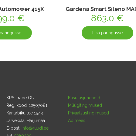
Automower 415X
Gardena Smart Sileno MA
99.0
€
863.0
€
 päringusse
Lisa päringusse
KRS Trade OÜ
Kasutusjuhendid
Reg. kood: 12507081
Müügitingimused
Kanarbiku tee 15/3
Privaatsustingimused
Järveküla, Harjumaa
Abimees
E-post:
info@ruudi.ee
Tel:
5289220