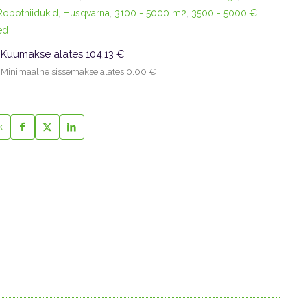
Robotniidukid
,
Husqvarna
,
3100 - 5000 m2
,
3500 - 5000 €
,
ed
Kuumakse alates 104.13 €
Minimaalne sissemakse alates 0.00 €
k