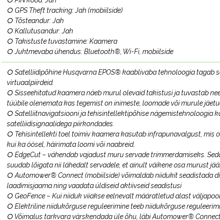
○ PIN kood: Jah
○ GPS Theft tracking: Jah (mobiilside)
○ Tõsteandur: Jah
○ Kallutusandur: Jah
○ Takistuste tuvastamine: Kaamera
○ Juhtmevaba ühendus: Bluetooth®, Wi-Fi, mobiilside
○ Satelliidipõhine Husqvarna EPOS® kaablivaba tehnoloogia tagab s
virtuaalpiirdeid.
○ Sisseehitatud kaamera näeb murul olevaid takistusi ja tuvastab need 
tüübile olenemata kas tegemist on inimeste, loomade või murule jäe
○ Satelliitnavigatsiooni ja tehisintellektipõhise nägemistehnoloogia 
satelliidisignaalidega piirkondades.
○ Tehisintellekti toel toimiv kaamera kasutab infrapunavalgust, mis o
kui ka öösel, häirimata loomi või naabreid.
○ EdgeCut – vähendab vajadust muru servade trimmerdamiseks. Seda
suudab lõigata nii lähedalt servadele, et ainult väikene osa murust jä
○ Automower® Connect (mobiilside) võimaldab niidukit seadistada dist
laadimisjaama ning vaadata üldiseid aktiivseid seadistusi
○ GeoFence – Kui niiduk viiakse eelnevalt määratletud alast väljapool
○ Elektriline niidukõrguse reguleerimine teeb niidukõrguse reguleerim
○ Võimalus tarkvara värskendada üle õhu, läbi Automower® Connec