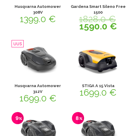
Husqvarna Automower
Gardena Smart Sileno Free
308V
1500
1399.0
€
1828.0
€
1590.0
€
UUS
Husqvarna Automower
STIGA A 15 Vista
1699.0
€
312V
1699.0
€
9
8