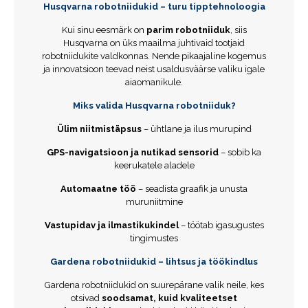
Husqvarna robotniidukid – turu tipptehnoloogia
Kui sinu eesmärk on
parim robotniiduk
, siis
Husqvarna on üks maailma juhtivaid tootjaid
robotniidukite valdkonnas. Nende pikaajaline kogemus
ja innovatsioon teevad neist usaldusväärse valiku igale
aiaomanikule.
Miks valida Husqvarna robotniiduk?
Ülim niitmistäpsus
– ühtlane ja ilus murupind
GPS-navigatsioon ja nutikad sensorid
– sobib ka
keerukatele aladele
Automaatne töö
– seadista graafik ja unusta
muruniitmine
Vastupidav ja ilmastikukindel
– töötab igasugustes
tingimustes
Gardena robotniidukid – lihtsus ja töökindlus
Gardena robotniidukid on suurepärane valik neile, kes
otsivad
soodsamat, kuid kvaliteetset