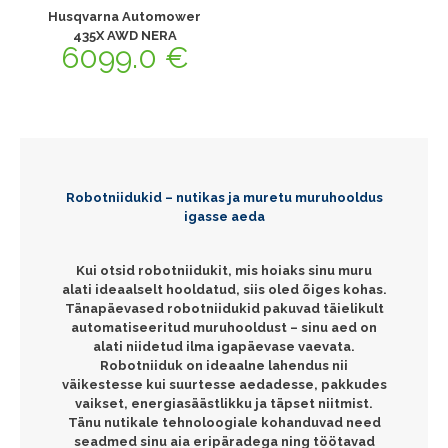
Husqvarna Automower
435X AWD NERA
6099.0
€
Robotniidukid – nutikas ja muretu muruhooldus
igasse aeda
Kui otsid robotniidukit, mis hoiaks sinu muru
alati ideaalselt hooldatud, siis oled õiges kohas.
Tänapäevased robotniidukid pakuvad täielikult
automatiseeritud muruhooldust – sinu aed on
alati niidetud ilma igapäevase vaevata.
Robotniiduk on ideaalne lahendus nii
väikestesse kui suurtesse aedadesse, pakkudes
vaikset, energiasäästlikku ja täpset niitmist.
Tänu nutikale tehnoloogiale kohanduvad need
seadmed sinu aia eripäradega ning töötavad