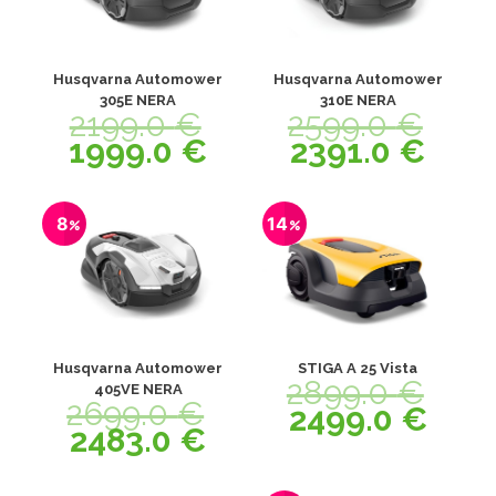
Husqvarna Automower
Husqvarna Automower
305E NERA
310E NERA
2199.0
€
2599.0
€
1999.0
€
2391.0
€
8
14
Husqvarna Automower
STIGA A 25 Vista
2899.0
€
405VE NERA
2699.0
€
2499.0
€
2483.0
€