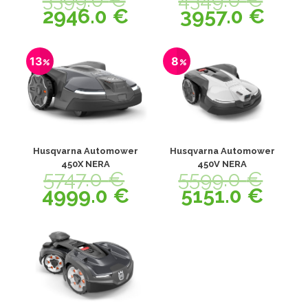
2946.0
€
3957.0
€
13
8
Husqvarna Automower
Husqvarna Automower
450X NERA
450V NERA
5747.0
€
5599.0
€
4999.0
€
5151.0
€