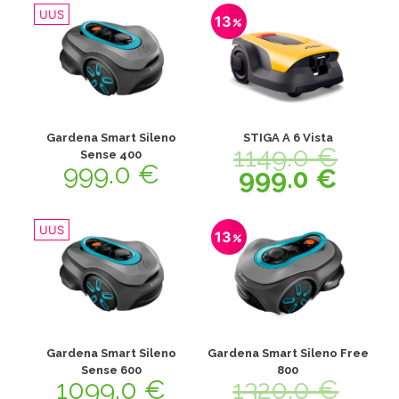
UUS
13
Gardena Smart Sileno
STIGA A 6 Vista
1149.0
€
Sense 400
999.0
€
999.0
€
UUS
13
Gardena Smart Sileno
Gardena Smart Sileno Free
Sense 600
800
1099.0
€
1320.0
€