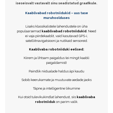
iseseisvalt vastavalt sinu seadistatud graafikule.
Kaablivabad robotniidukid – uus tase
muruhoolduses
Lisaks klassikalistele lahendustele on üha
populaarsemad
kaablivabad robotniidukid
. Need
ei vaja piirdekaablit, vaid kasutavad GPS-i,
satelliitnavigatsiooni ja nutikaid sensoreid.
Kaablivaba robotniiduki eelised:
Kiirem ja lihtsam paigaldus (ei mingit kaabli
paigaldamist)
Paindlik niidualade haldus äpi kaudu
Sobib keerukamate ja muutuvate aedade jaoks
Täpne ja intelligentne liikumine
Kui otsid tulevikukindlat lahendust, siis
kaablivaba
robotniiduk
on parim valik.