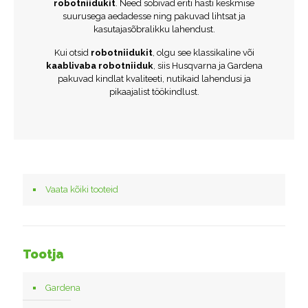
robotniidukit
. Need sobivad eriti hästi keskmise
suurusega aedadesse ning pakuvad lihtsat ja
kasutajasõbralikku lahendust.
Kui otsid
robotniidukit
, olgu see klassikaline või
kaablivaba robotniiduk
, siis Husqvarna ja Gardena
pakuvad kindlat kvaliteeti, nutikaid lahendusi ja
pikaajalist töökindlust.
Vaata kõiki tooteid
Tootja
Gardena