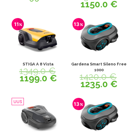
1150.0
€
11
13
STIGA A 8 Vista
Gardena Smart Sileno Free
1349.0
€
1000
1420.0
€
1199.0
€
1235.0
€
UUS
13