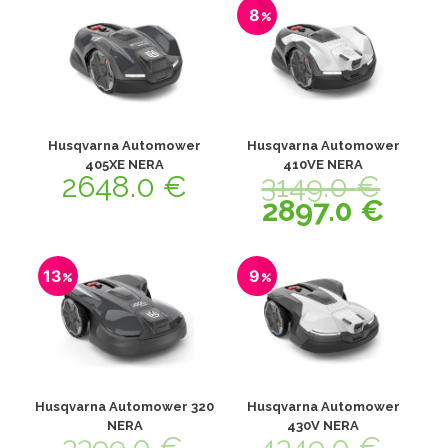
8
Husqvarna Automower
Husqvarna Automower
405XE NERA
410VE NERA
2648.0
€
3149.0
€
2897.0
€
13
9
Husqvarna Automower 320
Husqvarna Automower
NERA
430V NERA
3399.0
€
4349.0
€