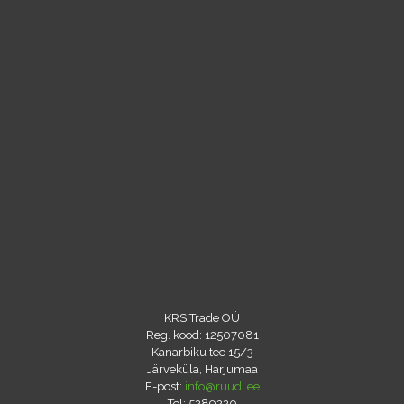
KRS Trade OÜ
Reg. kood: 12507081
Kanarbiku tee 15/3
Järveküla, Harjumaa
E-post:
info@ruudi.ee
Tel:
5289220