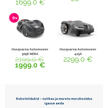
1699.0
€
9
Husqvarna Automower
Husqvarna Automower
305E NERA
415X
2199.0
€
2299.0
€
1999.0
€
Robotniidukid – nutikas ja muretu muruhooldus
igasse aeda