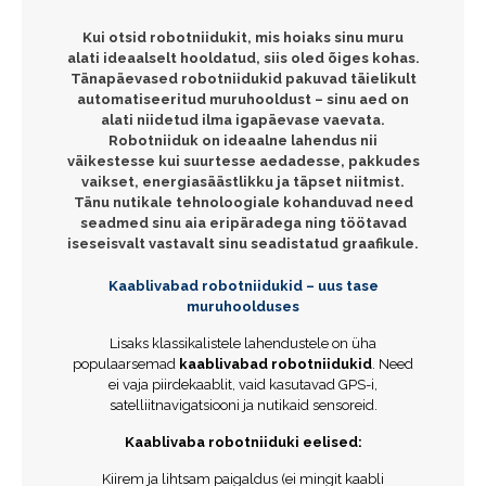
Kui otsid robotniidukit, mis hoiaks sinu muru
alati ideaalselt hooldatud, siis oled õiges kohas.
Tänapäevased robotniidukid pakuvad täielikult
automatiseeritud muruhooldust – sinu aed on
alati niidetud ilma igapäevase vaevata.
Robotniiduk on ideaalne lahendus nii
väikestesse kui suurtesse aedadesse, pakkudes
vaikset, energiasäästlikku ja täpset niitmist.
Tänu nutikale tehnoloogiale kohanduvad need
seadmed sinu aia eripäradega ning töötavad
iseseisvalt vastavalt sinu seadistatud graafikule.
Kaablivabad robotniidukid – uus tase
muruhoolduses
Lisaks klassikalistele lahendustele on üha
populaarsemad
kaablivabad robotniidukid
. Need
ei vaja piirdekaablit, vaid kasutavad GPS-i,
satelliitnavigatsiooni ja nutikaid sensoreid.
Kaablivaba robotniiduki eelised:
Kiirem ja lihtsam paigaldus (ei mingit kaabli