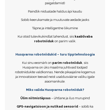
paigaldamist)
Paindlik niidualade haldus äpi kaudu
Sobib keerukamate ja muutuvate aedade jaoks
Täpne ja intelligentne liikumine
Kui otsid tulevikukindlat lahendust, siis
kaablivaba
robotniiduk
on parim valik.
Husqvarna robotniidukid – turu tipptehnoloogia
Kui sinu eesmärk on
parim robotniiduk
, siis
Husqvarna on üks maailma juhtivaid tootjaid
robotniidukite valdkonnas. Nende pikaajaline kogemus
ja innovatsioon teevad neist usaldusväärse valiku igale
aiaomanikule.
Miks valida Husqvarna robotniiduk?
Ülim niitmistäpsus
– ühtlane ja ilus murupind
GPS-navigatsioon ja nutikad sensorid
– sobib ka