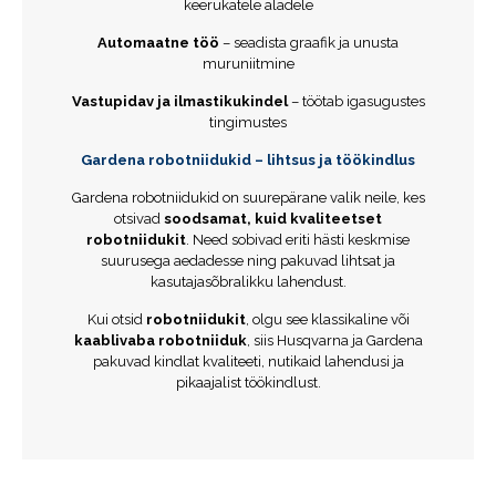
keerukatele aladele
Automaatne töö
– seadista graafik ja unusta
muruniitmine
Vastupidav ja ilmastikukindel
– töötab igasugustes
tingimustes
Gardena robotniidukid – lihtsus ja töökindlus
Gardena robotniidukid on suurepärane valik neile, kes
otsivad
soodsamat, kuid kvaliteetset
robotniidukit
. Need sobivad eriti hästi keskmise
suurusega aedadesse ning pakuvad lihtsat ja
kasutajasõbralikku lahendust.
Kui otsid
robotniidukit
, olgu see klassikaline või
kaablivaba robotniiduk
, siis Husqvarna ja Gardena
pakuvad kindlat kvaliteeti, nutikaid lahendusi ja
pikaajalist töökindlust.