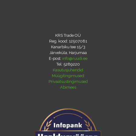
KRS Trade OÜ
Reg. kood: 12507081
Kanarbiku tee 15/3
Järveküla, Harjumaa
E-post:
info@ruudi.ee
Tel:
5289220
Kasutusjuhendid
Müügitingimused
Privaatsustingimused
Abimees