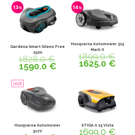
13
14
Husqvarna Automower 315
Gardena Smart Sileno Free
Mark II
1500
1899.0
€
1828.0
€
1625.0
€
1590.0
€
UUS
Husqvarna Automower
STIGA A 15 Vista
1699.0
€
312V