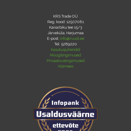
KRS Trade OÜ
Reg. kood: 12507081
Kanarbiku tee 15/3
Järveküla, Harjumaa
E-post:
info@ruudi.ee
Tel:
5289220
Kasutusjuhendid
Müügitingimused
Privaatsustingimused
Abimees