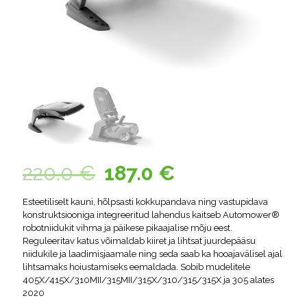
220.0
€
187.0
€
Esteetiliselt kauni, hõlpsasti kokkupandava ning vastupidava
konstruktsiooniga integreeritud lahendus kaitseb Automower®
robotniidukit vihma ja päikese pikaajalise mõju eest.
Reguleeritav katus võimaldab kiiret ja lihtsat juurdepääsu
niidukile ja laadimisjaamale ning seda saab ka hooajavälisel ajal
lihtsamaks hoiustamiseks eemaldada. Sobib mudelitele
405X/415X/310MII/315MII/315X/310/315/315X ja 305 alates
2020