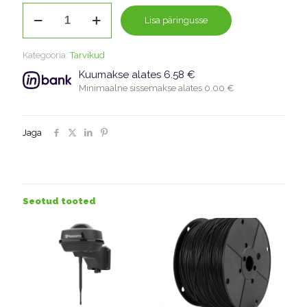
Husqvarna
Lisa päringusse
Automower®
laadimisjaama
kate
Kategooria:
Tarvikud
kogus
Kuumakse alates 6.58 €
Minimaalne sissemakse alates 0.00 €
Jaga
Seotud tooted