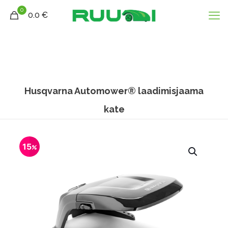
0
0.0 €
Husqvarna Automower® laadimisjaama
kate
15