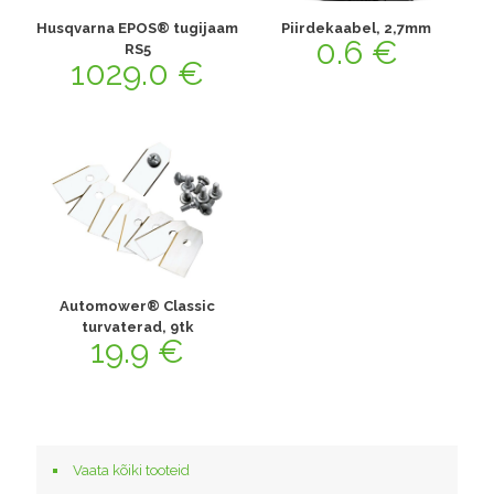
Husqvarna EPOS® tugijaam
Piirdekaabel, 2,7mm
0.6
€
RS5
1029.0
€
Automower® Classic
turvaterad, 9tk
19.9
€
Vaata kõiki tooteid