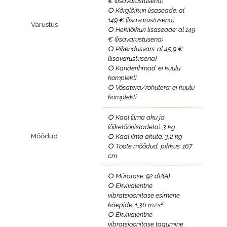
€ (lisavarustusena)
○ Kõrglõikuri lisaseade: al
149 € (lisavarustusena)
Varustus
○ Hekilõikuri lisaseade: al 149
€ (lisavarustusena)
○ Pikendusvars: al 45,9 €
(lisavarustusena)
○ Kanderihmad: ei kuulu
komplekti
○ Võsatera/rohutera: ei kuulu
komplekti
○ Kaal (ilma aku ja
lõiketööriistadeta): 3 kg
Mõõdud
○ Kaal ilma akuta: 3,2 kg
○ Toote mõõdud, pikkus: 167
cm
○ Müratase: 92 dB(A)
○ Ekvivalentne
vibratsioonitase esimene
käepide: 1,36 m/s²
○ Ekvivalentne
vibratsioonitase tagumine