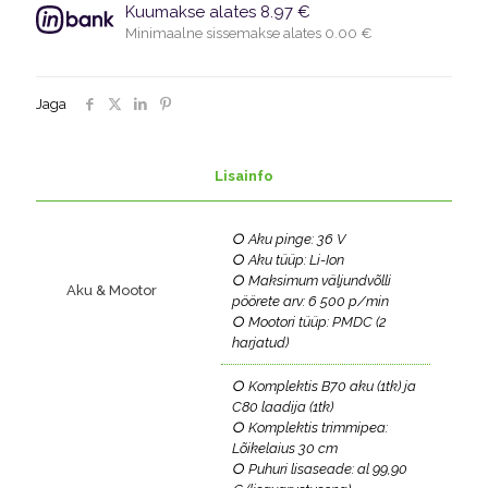
ja
Kuumakse alates 8.97 €
laadijaga
Minimaalne sissemakse alates 0.00 €
kogus
Jaga
Lisainfo
○ Aku pinge: 36 V
○ Aku tüüp: Li-Ion
○ Maksimum väljundvõlli
Aku & Mootor
pöörete arv: 6 500 p/min
○ Mootori tüüp: PMDC (2
harjatud)
○ Komplektis B70 aku (1tk) ja
C80 laadija (1tk)
○ Komplektis trimmipea:
Lõikelaius 30 cm
○ Puhuri lisaseade: al 99,90