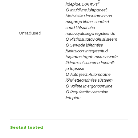
käepide: 1,05 m/s²
○ Intuitiivne juhtpaneel:
Klahvistiku kasutamine on
mugav ja lihtne, seadeid
saad lihtsalt ühe
Omadused
nupuvajutusega reguleerida
○ Ristkasutatav akusüsteem
○ Servade lõikamise
funktsioon: integreeritud
tugiratas tagab muruservade
lõikamisel suurema kontrolli
ja täpsuse
○ Auto feed: Automaatne
jõhvi etteandmise süsteem
○ Vaikne ja ergonoomiline
○ Reguleeritav eesmine
käepide
Seotud tooted