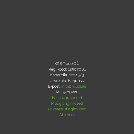
KRS Trade OÜ
Reg. kood: 12507081
Kanarbiku tee 15/3
Järveküla, Harjumaa
E-post:
info@ruudi.ee
Tel:
5289220
Kasutusjuhendid
Müügitingimused
Privaatsustingimused
Abimees