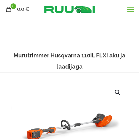
0
0.0 €
Murutrimmer Husqvarna 110iL FLXi aku ja
laadijaga