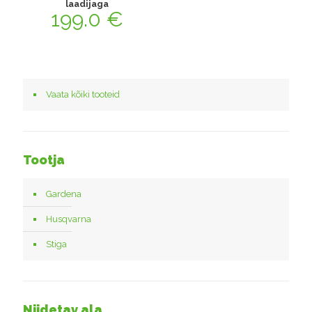
laadijaga
199.0
€
Vaata kõiki tooteid
Tootja
Gardena
Husqvarna
Stiga
Niidetav ala