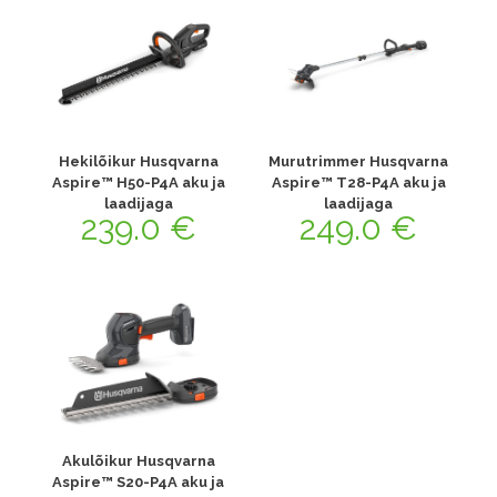
Hekilõikur Husqvarna
Murutrimmer Husqvarna
Aspire™ H50-P4A aku ja
Aspire™ T28-P4A aku ja
laadijaga
laadijaga
239.0
€
249.0
€
Akulõikur Husqvarna
Aspire™ S20-P4A aku ja