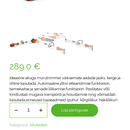
289.0
€
Ideaalne akuga murutrimmer väiksemate aedade jaoks, kerge ja
lihtne kasutada. Automaatne jõhvi etteandmise funktsioon,
taimekaitse ja servade lõikamise funktsioon. Poolitatav võll
kindlustab mugava transpordi ja hoiustamise ning võimaldab
kasutada erinevaid lisaseadmeid (puhur, kõrglõikur, hekilõikur)
Murutrimmer
Lisa päringusse
Husqvarna
110iL
FLXi
Kategooria:
Akutooted
aku