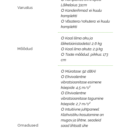
Lõikelaius 31cm
Varustus
○ Kanderihmad: ei kuulu
komplekti
○ Võsatera/rohutera: ei kuulu
komplekti
○ Kaal (ilma aku ja
lõiketööriistadeta): 2,6 kg
Mõõdud
○ Kaal ilma akuta: 2,9 kg
○ Toote mõõdud, pikkus: 173
cm
○ Müratase: 92 dB(A)
○ Ekvivalentne
vibratsioonitase esimene
käepide: 4,5 m/s²
○ Ekvivalentne
vibratsioonitase tagumine
käepide: 2,7 m/s²
○ Intuitiivne juhtpaneel:
Klahvistiku kasutamine on
mugav ja lihtne, seadeid
Omadused
saad lihtsalt ühe