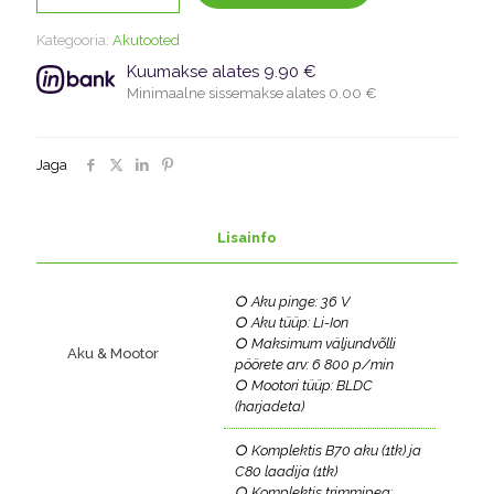
215iL
aku
Kategooria:
Akutooted
ja
laadijaga
Kuumakse alates 9.90 €
kogus
Minimaalne sissemakse alates 0.00 €
Jaga
Lisainfo
○ Aku pinge: 36 V
○ Aku tüüp: Li-Ion
○ Maksimum väljundvõlli
Aku & Mootor
pöörete arv: 6 800 p/min
○ Mootori tüüp: BLDC
(harjadeta)
○ Komplektis B70 aku (1tk) ja
C80 laadija (1tk)
○ Komplektis trimmipea: