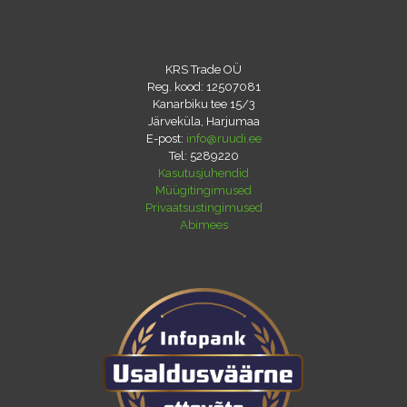
KRS Trade OÜ
Reg. kood: 12507081
Kanarbiku tee 15/3
Järveküla, Harjumaa
E-post:
info@ruudi.ee
Tel:
5289220
Kasutusjuhendid
Müügitingimused
Privaatsustingimused
Abimees