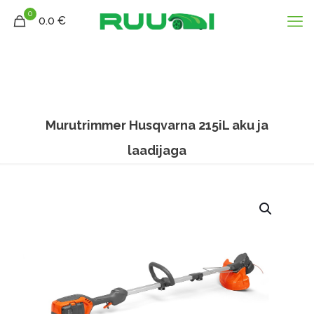
0
0.0 €
Murutrimmer Husqvarna 215iL aku ja
laadijaga