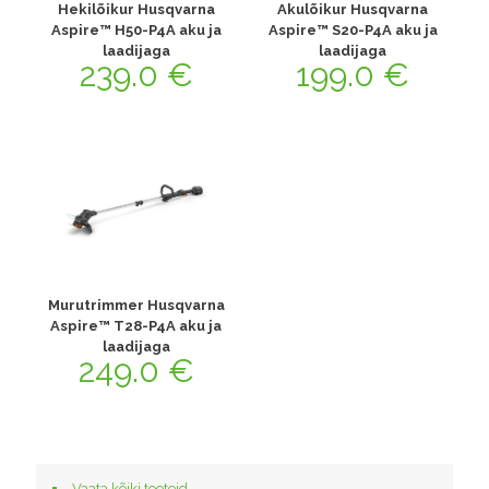
Hekilõikur Husqvarna
Akulõikur Husqvarna
Aspire™ H50-P4A aku ja
Aspire™ S20-P4A aku ja
laadijaga
laadijaga
239.0
€
199.0
€
Murutrimmer Husqvarna
Aspire™ T28-P4A aku ja
laadijaga
249.0
€
Vaata kõiki tooteid