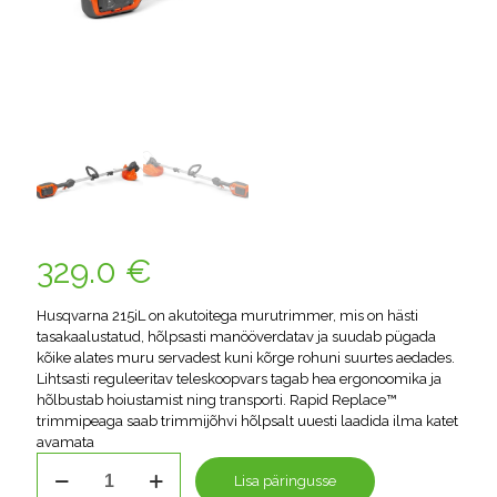
329.0
€
Husqvarna 215iL on akutoitega murutrimmer, mis on hästi
tasakaalustatud, hõlpsasti manööverdatav ja suudab pügada
kõike alates muru servadest kuni kõrge rohuni suurtes aedades.
Lihtsasti reguleeritav teleskoopvars tagab hea ergonoomika ja
hõlbustab hoiustamist ning transporti. Rapid Replace™
trimmipeaga saab trimmijõhvi hõlpsalt uuesti laadida ilma katet
avamata
Murutrimmer
Lisa päringusse
Husqvarna