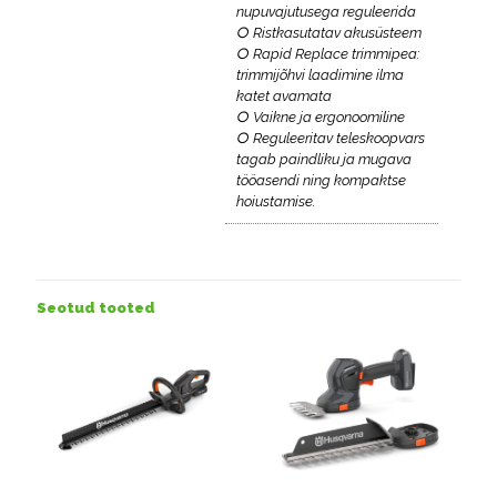
nupuvajutusega reguleerida
○ Ristkasutatav akusüsteem
○ Rapid Replace trimmipea:
trimmijõhvi laadimine ilma
katet avamata
○ Vaikne ja ergonoomiline
○ Reguleeritav teleskoopvars
tagab paindliku ja mugava
tööasendi ning kompaktse
hoiustamise.
Seotud tooted